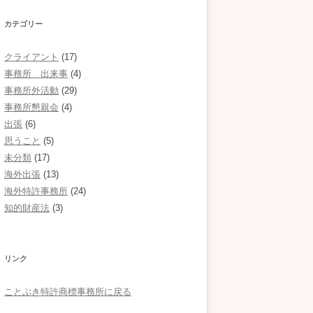
カテゴリー
クライアント
(17)
事務所 出来事
(4)
事務所外活動
(29)
事務所懇親会
(4)
出張
(6)
思うこと
(5)
未分類
(17)
海外出張
(13)
海外特許事務所
(24)
知的財産法
(3)
リンク
ことぶき特許商標事務所に戻る