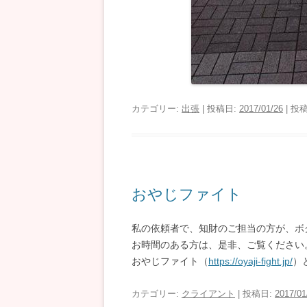
カテゴリー:
出張
| 投稿日:
2017/01/26
|
投稿
おやじファイト
私の依頼者で、知財のご担当の方が、ボ
お時間のある方は、是非、ご覧ください
おやじファイト（
https://oyaji-fight.jp/
）
カテゴリー:
クライアント
| 投稿日:
2017/01