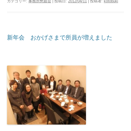
カテゴリー:
事務所懇親会
| 投稿日:
2012/04/11
|
投稿者:
kotobuki
新年会 おかげさまで所員が増えました