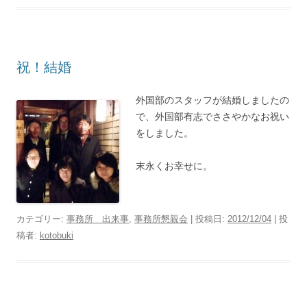
祝！結婚
外国部のスタッフが結婚しましたの
で、外国部有志でささやかなお祝い
をしました。
末永くお幸せに。
カテゴリー:
事務所 出来事
,
事務所懇親会
| 投稿日:
2012/12/04
|
投
稿者:
kotobuki