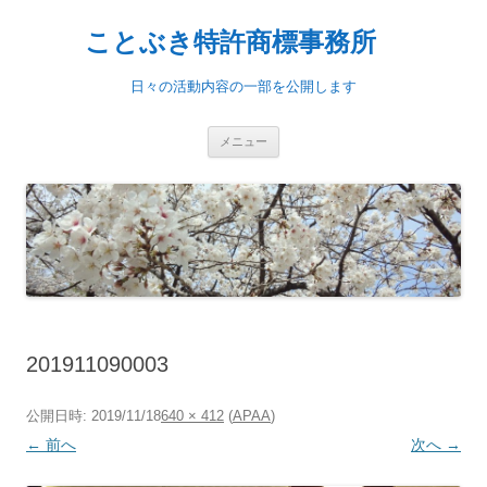
ことぶき特許商標事務所
日々の活動内容の一部を公開します
コンテンツへ移動
メニュー
201911090003
公開日時:
2019/11/18
640 × 412
(
APAA
)
← 前へ
次へ →